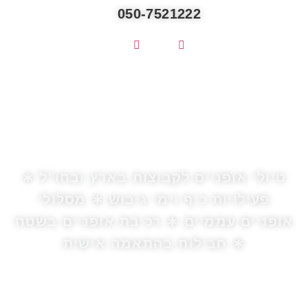
050-7521222
טיולי אופניים לקבוצות בארץ ובחו"ל ∗
פעילויות כיף וימי גיבוש ∗ מסלולי
אופניים עממיים ∗ רכיבת אופניים בשטח
∗ חבילות בהתאמה אישית